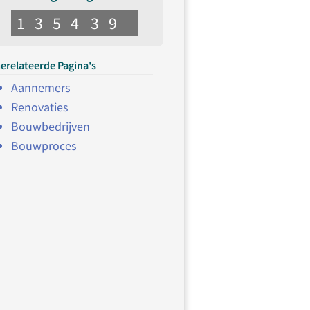
1
3
5
4
3
9
erelateerde Pagina's
Aannemers
Renovaties
Bouwbedrijven
Bouwproces