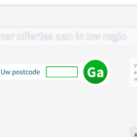
er offertes aan in uw regio
V
Uw postcode
e
m
A