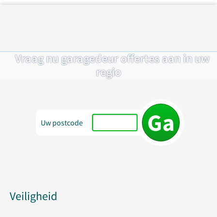
Vraag nu garagedeur offertes aan in uw
regio
Uw postcode
Veiligheid