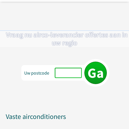
Vraag nu airco-leverancier offertes aan in
uw regio
Uw postcode
Vaste airconditioners