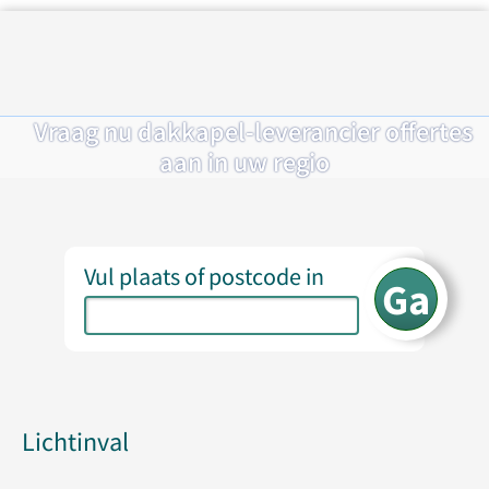
Vraag nu dakkapel-leverancier offertes
aan in uw regio
Vul plaats of postcode in
Lichtinval