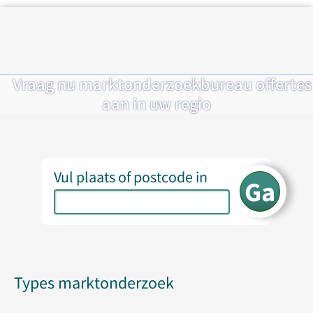
Vraag nu marktonderzoekbureau offertes
aan in uw regio
Vul plaats of postcode in
Types marktonderzoek