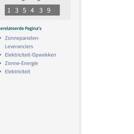
1
3
5
4
3
9
erelateerde Pagina's
Zonnepanelen-
Leveranciers
Elektriciteit-Opwekken
Zonne-Energie
Elektriciteit