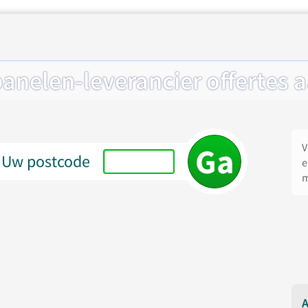
anelen-leverancier offertes a
V
Uw postcode
e
m
A