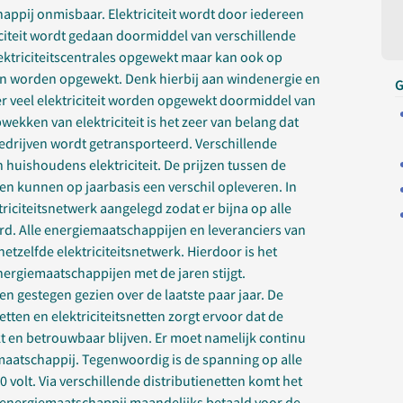
chappij onmisbaar. Elektriciteit wordt door iedereen
citeit wordt gedaan doormiddel van verschillende
elektriciteitscentrales opgewekt maar kan ook op
n worden opgewekt. Denk hierbij aan windenergie en
G
er veel elektriciteit worden opgewekt doormiddel van
ekken van elektriciteit is het zeer van belang dat
bedrijven wordt getransporteerd. Verschillende
huishoudens elektriciteit. De prijzen tussen de
n kunnen op jaarbasis een verschil opleveren. In
triciteitsnetwerk aangelegd zodat er bijna op alle
rd. Alle energiemaatschappijen en leveranciers van
tzelfde elektriciteitsnetwerk. Hierdoor is het
nergiemaatschappijen met de jaren stijgt.
en gestegen gezien over de laatste paar jaar. De
en en elektriciteitsnetten zorgt ervoor dat de
t en betrouwbaar blijven. Er moet namelijk continu
e maatschappij. Tegenwoordig is de spanning op alle
0 volt. Via verschillende distributienetten komt het
e energiemaatschappij maandelijks betaald voor de