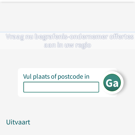
Vraag nu begrafenis-ondernemer offertes
aan in uw regio
Vul plaats of postcode in
Uitvaart