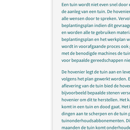
Een tuin wordt niet even snel door 
de aanleg van een tuin. De hovenie
alle wensen door te spreken. Verv
beplantingsplan indien dit gevraag
en worden alle te gebruiken materi
beplantingsplan en het werkplan wo
wordt in voorafgaande proces ook 
met de benodigde machines de tuin
voor bepaalde gereedschappen niet
De hovenier legt de tuin aan en leve
volgens het plan gewerkt worden. 
aflevering van de tuin bied de hov
bijvoorbeeld bepaalde stenen versc
hovenier om dit te herstellen. Het
komt in een tuin en dood gaat. Het 
dingen aan te scherpen en de tuin 
tuinonderhoudsabbonementen. Dit 
maanden de tuin komt onderhouden 