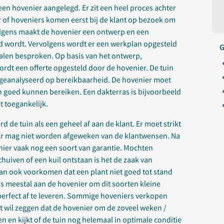
een hovenier aangelegd. Er zit een heel proces achter
r of hoveniers komen eerst bij de klant op bezoek om
olgens maakt de hovenier een ontwerp en een
d wordt. Vervolgens wordt er een werkplan opgesteld
G
alen besproken. Op basis van het ontwerp,
rdt een offerte opgesteld door de hovenier. De tuin
geanalyseerd op bereikbaarheid. De hovenier moet
 goed kunnen bereiken. Een dakterras is bijvoorbeeld
 toegankelijk.
rd de tuin als een geheel af aan de klant. Er moet strikt
Er mag niet worden afgeweken van de klantwensen. Na
enier vaak nog een soort van garantie. Mochten
huiven of een kuil ontstaan is het de zaak van
 kan ook voorkomen dat een plant niet goed tot stand
is meestal aan de hovenier om dit soorten kleine
perfect af te leveren. Sommige hoveniers verkopen
wil zeggen dat de hovenier om de zoveel weken /
en kijkt of de tuin nog helemaal in optimale conditie