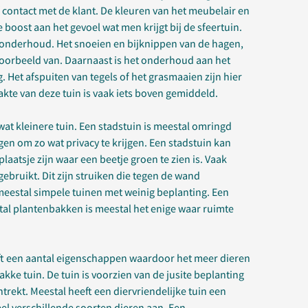
 contact met de klant. De kleuren van het meubelair en
boost aan het gevoel wat men krijgt bij de sfeertuin.
l onderhoud. Het snoeien en bijknippen van de hagen,
voorbeeld van. Daarnaast is het onderhoud aan het
. Het afspuiten van tegels of het grasmaaien zijn hier
kte van deze tuin is vaak iets boven gemiddeld.
wat kleinere tuin. Een stadstuin is meestal omringd
en om zo wat privacy te krijgen. Een stadstuin kan
aatsje zijn waar een beetje groen te zien is. Vaak
bruikt. Dit zijn struiken die tegen de wand
meestal simpele tuinen met weinig beplanting. Een
al plantenbakken is meestal het enige waar ruimte
eft een aantal eigenschappen waardoor het meer dieren
kke tuin. De tuin is voorzien van de jusite beplanting
rekt. Meestal heeft een diervriendelijke tuin een
 veel verschillende soorten dieren aan. Een