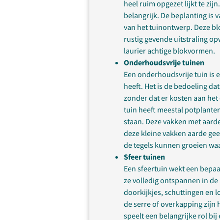
heel ruim opgezet lijkt te zij
belangrijk. De beplanting is 
van het tuinontwerp. Deze bl
rustig gevende uitstraling o
laurier achtige blokvormen.
Onderhoudsvrije tuinen
Een onderhoudsvrije tuin is 
heeft. Het is de bedoeling d
zonder dat er kosten aan he
tuin heeft meestal potplante
staan. Deze vakken met aard
deze kleine vakken aarde ge
de tegels kunnen groeien wa
Sfeer tuinen
Een sfeertuin wekt een bepaal
ze volledig ontspannen in de 
doorkijkjes, schuttingen en 
de serre of overkapping zijn
speelt een belangrijke rol bij