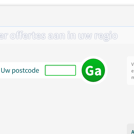
r offertes aan in uw regio
V
Uw postcode
e
m
A