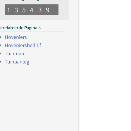
1
3
5
4
3
9
erelateerde Pagina's
Hoveniers
Hoveniersbedrijf
Tuinman
Tuinaanleg