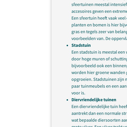
sfeertuinen meestal intensief
accesoires geven een extreme 
Een sfeertuin heeft vaak vee
planten en bomen is hier bij
gras en tegels zeer van belang
voorbeelden van. De oppervla
Stadstuin
Een stadstuin is meestal een 
door hoge muren of schutting
bijvoorbeeld ook een binnenpl
worden hier groene wanden ge
opgroeien. Stadstuinen zijn 
paar tuinmeubels en een aant
voor is.
Diervriendelijke tuinen
Een diervriendelijke tuin he
aantrekt dan een normale stra
wat bepaalde diersoorten aant
grote vijver. Een vijver trekt