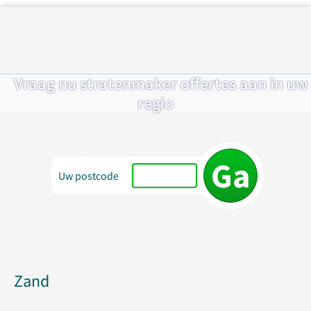
Vraag nu stratenmaker offertes aan in uw
regio
Uw postcode
Zand