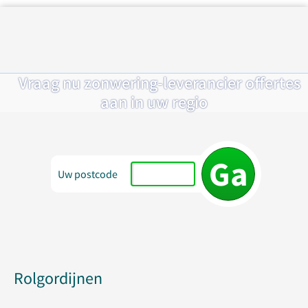
Vraag nu zonwering-leverancier offertes
aan in uw regio
Uw postcode
Rolgordijnen