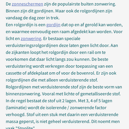
De
zonneschermen
zijn de populairste buiten zonwering.
Binnen zijn dit gordijnen. Maar ook de rolgordijnen zijn
vandaag de dag zeer in trek.
Een rolgordijn is een
gordijn
dat op en af gerold kan worden,
en waarmee eenvoudig een raam afgedekt kan worden. Voor
licht en
zonwering
. Er bestaan speciale
verduisteringsrolgordijnen deze laten geen licht door. Aan
de zijkanten loopt het rolgordijn door een rail om te
voorkomen dat daar licht langs zou kunnen. De beste
verduistering wordt verkregen door toepassing van een
cassette of afdekplaat om of voor de bovenrol. Er zijn ook
rolgordijnen die met alleen verduisterende stof.
Rolgordijnen met verduisterende stof zijn de beste vorm van
binnenzonwering. Vooral met lichte of gemetalliseerde stof.
In de regel bestaat de stof uit 2 lagen. Met 3, 4 of 5 lagen
(laminatie) wordt de isolerende / zonwerende factor
verhoogd. Stof uit een stuk met daarin een verduisterende
massa geperst, is niet geheel verduisterend. Dit noemt men
vaak "Stoplite"